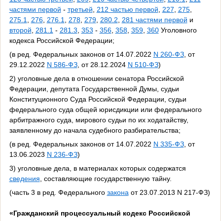
частями первой
-
третьей
,
212 частью первой
,
227
,
275
,
275.1
,
276
,
276.1
,
278
,
279
,
280.2
,
281 частями первой
и
второй
,
281.1
-
281.3
,
353
-
356
,
358
,
359
,
360
Уголовного
кодекса Российской Федерации;
(в ред. Федеральных законов от 14.07.2022
N 260-ФЗ
, от
29.12.2022
N 586-ФЗ
, от 28.12.2024
N 510-ФЗ
)
2) уголовные дела в отношении сенатора Российской
Федерации, депутата Государственной Думы, судьи
Конституционного Суда Российской Федерации, судьи
федерального суда общей юрисдикции или федерального
арбитражного суда, мирового судьи по их ходатайству,
заявленному до начала судебного разбирательства;
(в ред. Федеральных законов от 14.07.2022
N 335-ФЗ
, от
13.06.2023
N 236-ФЗ
)
3) уголовные дела, в материалах которых содержатся
сведения
, составляющие государственную тайну.
(часть 3 в ред. Федерального
закона
от 23.07.2013 N 217-ФЗ)
«Гражданский процессуальный кодекс Российской