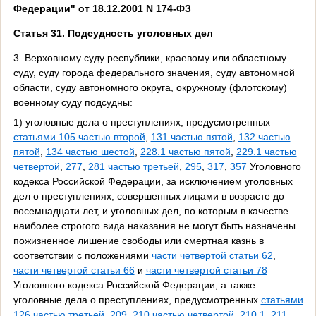
Федерации" от 18.12.2001 N 174-ФЗ
Статья 31. Подсудность уголовных дел
3. Верховному суду республики, краевому или областному
суду, суду города федерального значения, суду автономной
области, суду автономного округа, окружному (флотскому)
военному суду подсудны:
1) уголовные дела о преступлениях, предусмотренных
статьями 105 частью второй
,
131 частью пятой
,
132 частью
пятой
,
134 частью шестой
,
228.1 частью пятой
,
229.1 частью
четвертой
,
277
,
281 частью третьей
,
295
,
317
,
357
Уголовного
кодекса Российской Федерации, за исключением уголовных
дел о преступлениях, совершенных лицами в возрасте до
восемнадцати лет, и уголовных дел, по которым в качестве
наиболее строгого вида наказания не могут быть назначены
пожизненное лишение свободы или смертная казнь в
соответствии с положениями
части четвертой статьи 62
,
части четвертой статьи 66
и
части четвертой статьи 78
Уголовного кодекса Российской Федерации, а также
уголовные дела о преступлениях, предусмотренных
статьями
126 частью третьей
,
209
,
210 частью четвертой
,
210.1
,
211