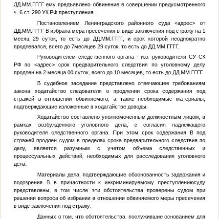
ДД.ММ.ГГГГ
ему предъявлено обвинение в совершении предусмотренного
ч. 6 ст. 290 УК РФ преступления.
Постановлением Ленинградского районного суда
<адрес>
от
ДД.ММ.ГГГГ
В
избрана мера пресечения в виде заключения под стражу на 1
месяц 29 суток, то есть до
ДД.ММ.ГГГГ
, и срок которой неоднократно
продлевался, всего до 7месяцев 29 суток, то есть до
ДД.ММ.ГГГГ
.
Руководителем следственного органа - и.о. руководителя СУ СК
РФ по
<адрес>
срок предварительного следствия по уголовному делу
продлен на 2 месяца 00 суток, всего до 10 месяцев, то есть до
ДД.ММ.ГГГГ
.
В судебное заседание представлено отвечающее требованиям
закона ходатайство следователя о продлении срока содержания под
стражей в отношении обвиняемого, а также необходимые материалы,
подтверждающие изложенные в ходатайстве доводы.
Ходатайство составлено уполномоченным должностным лицом, в
рамках возбужденного уголовного дела, с согласия надлежащего
руководителя следственного органа. При этом срок содержания
В
под
стражей продлен судом в пределах срока предварительного следствия по
делу, является разумным с учетом объема следственных и
процессуальных действий, необходимых для расследования уголовного
дела.
Материалы дела, подтверждающие обоснованность задержания и
подозрения
В
в причастности к инкриминируемому преступлениюсуду
представлены, в том числе эти обстоятельства проверены судом при
решении вопроса об избрании в отношении обвиняемого меры пресечения
в виде заключения под стражу.
Данных о том, что обстоятельства, послужившие основанием для