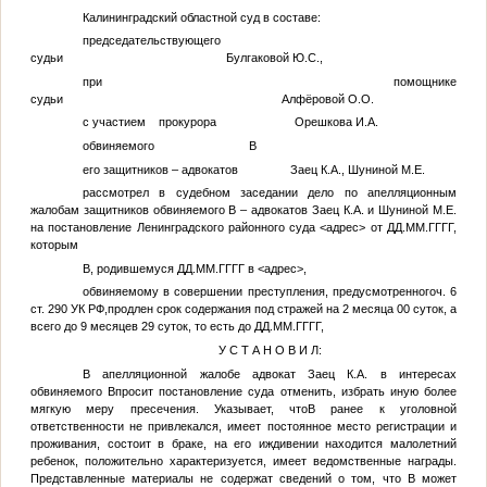
Калининградский областной суд в составе:
председательствующего
судьи Булгаковой Ю.С.,
при помощнике
судьи Алфёровой О.О.
с участием прокурора Орешкова И.А.
обвиняемого
В
его защитников – адвокатов Заец К.А., Шуниной М.Е.
рассмотрел в судебном заседании дело по апелляционным
жалобам защитников обвиняемого
В
– адвокатов Заец К.А. и Шуниной М.Е.
на постановление Ленинградского районного суда
<адрес>
от
ДД.ММ.ГГГГ
,
которым
В
, родившемуся
ДД.ММ.ГГГГ
в
<адрес>
,
обвиняемому в совершении преступления, предусмотренногоч. 6
ст. 290 УК РФ,продлен срок содержания под стражей на 2 месяца 00 суток, а
всего до 9 месяцев 29 суток, то есть до
ДД.ММ.ГГГГ
,
У С Т А Н О В И Л:
В апелляционной жалобе адвокат Заец К.А. в интересах
обвиняемого
В
просит постановление суда отменить, избрать иную более
мягкую меру пресечения. Указывает, что
В
ранее к уголовной
ответственности не привлекался, имеет постоянное место регистрации и
проживания, состоит в браке, на его иждивении находится малолетний
ребенок, положительно характеризуется, имеет ведомственные награды.
Представленные материалы не содержат сведений о том, что
В
может