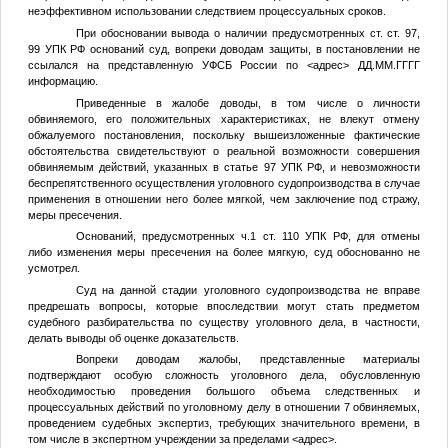
неэффективном использовании следствием процессуальных сроков.
При обосновании вывода о наличии предусмотренных ст. ст. 97,
99 УПК РФ оснований суд, вопреки доводам защиты, в постановлении не
ссылался на представленную УФСБ России по
<адрес>
ДД.ММ.ГГГГ
информацию.
Приведенные в жалобе доводы, в том числе о личности
обвиняемого, его положительных характеристиках, не влекут отмену
обжалуемого постановления, поскольку вышеизложенные фактические
обстоятельства свидетельствуют о реальной возможности совершения
обвиняемым действий, указанных в статье 97 УПК РФ, и невозможности
беспрепятственного осуществления уголовного судопроизводства в случае
применения в отношении него более мягкой, чем заключение под стражу,
меры пресечения.
Оснований, предусмотренных ч.1 ст. 110 УПК РФ, для отмены
либо изменения меры пресечения на более мягкую, суд обоснованно не
усмотрел.
Суд на данной стадии уголовного судопроизводства не вправе
предрешать вопросы, которые впоследствии могут стать предметом
судебного разбирательства по существу уголовного дела, в частности,
делать выводы об оценке доказательств.
Вопреки доводам жалобы, представленные материалы
подтверждают особую сложность уголовного дела, обусловленную
необходимостью проведения большого объема следственных и
процессуальных действий по уголовному делу в отношении 7 обвиняемых,
проведением судебных экспертиз, требующих значительного времени, в
том числе в экспертном учреждении за пределами
<адрес>
.