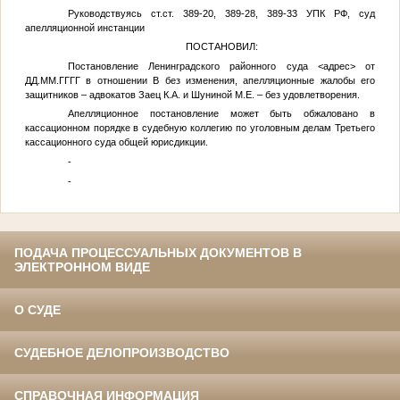
Руководствуясь ст.ст. 389-20, 389-28, 389-33 УПК РФ, суд
апелляционной инстанции
ПОСТАНОВИЛ:
Постановление Ленинградского районного суда
<адрес>
от
ДД.ММ.ГГГГ
в отношении
В
без изменения, апелляционные жалобы его
защитников – адвокатов Заец К.А. и Шуниной М.Е. – без удовлетворения.
Апелляционное постановление может быть обжаловано в
кассационном порядке в судебную коллегию по уголовным делам Третьего
кассационного суда общей юрисдикции.
-
-
ПОДАЧА ПРОЦЕССУАЛЬНЫХ ДОКУМЕНТОВ В
ЭЛЕКТРОННОМ ВИДЕ
О СУДЕ
СУДЕБНОЕ ДЕЛОПРОИЗВОДСТВО
СПРАВОЧНАЯ ИНФОРМАЦИЯ