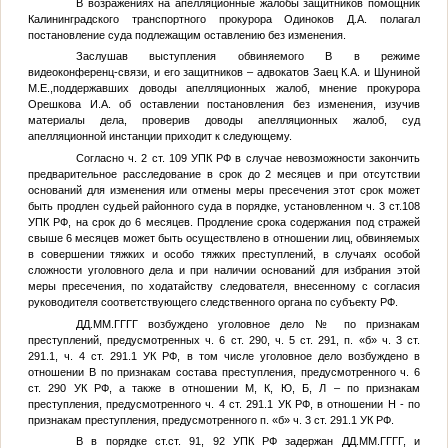
В возражениях на апелляционные жалобы защитников помощник
Калининградского транспортного прокурора Одиноков Д.А. полагал
постановление суда подлежащим оставлению без изменения.
Заслушав выступления обвиняемого
В
в режиме
видеоконференц-связи, и его защитников – адвокатов Заец К.А. и Шуниной
М.Е.,поддержавших доводы апелляционных жалоб, мнение прокурора
Орешкова И.А. об оставлении постановления без изменения, изучив
материалы дела, проверив доводы апелляционных жалоб, суд
апелляционной инстанции приходит к следующему.
Согласно ч. 2 ст. 109 УПК РФ в случае невозможности закончить
предварительное расследование в срок до 2 месяцев и при отсутствии
оснований для изменения или отмены меры пресечения этот срок может
быть продлен судьей районного суда в порядке, установленном ч. 3 ст.108
УПК РФ, на срок до 6 месяцев. Продление срока содержания под стражей
свыше 6 месяцев может быть осуществлено в отношении лиц, обвиняемых
в совершении тяжких и особо тяжких преступлений, в случаях особой
сложности уголовного дела и при наличии оснований для избрания этой
меры пресечения, по ходатайству следователя, внесенному с согласия
руководителя соответствующего следственного органа по субъекту РФ.
ДД.ММ.ГГГГ
возбуждено уголовное дело
№
по признакам
преступлений, предусмотренных ч. 6 ст. 290, ч. 5 ст. 291, п. «б» ч. 3 ст.
291.1, ч. 4 ст. 291.1 УК РФ, в том числе уголовное дело возбуждено в
отношении
В
по признакам состава преступления, предусмотренного ч. 6
ст. 290 УК РФ, а также в отношении
М
,
К
,
Ю
,
Б
,
Л
– по признакам
преступления, предусмотренного ч. 4 ст. 291.1 УК РФ, в отношении
Н
- по
признакам преступления, предусмотренного п. «б» ч. 3 ст. 291.1 УК РФ.
В
в порядке ст.ст. 91, 92 УПК РФ задержан
ДД.ММ.ГГГГ
, и