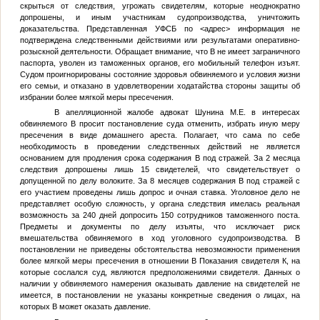
скрыться от следствия, угрожать свидетелям, которые неоднократно
допрошены, и иным участникам судопроизводства, уничтожить
доказательства. Представленная УФСБ по
<адрес>
информация не
подтверждена следственными действиями или результатами оперативно-
розыскной деятельности. Обращает внимание, что
В
не имеет заграничного
паспорта, уволен из таможенных органов, его мобильный телефон изъят.
Судом проигнорированы состояние здоровья обвиняемого и условия жизни
его семьи, и отказано в удовлетворении ходатайства стороны защиты об
избрании более мягкой меры пресечения.
В апелляционной жалобе адвокат Шунина М.Е. в интересах
обвиняемого
В
просит постановление суда отменить, избрать иную меру
пресечения в виде домашнего ареста. Полагает, что сама по себе
необходимость в проведении следственных действий не является
основанием для продления срока содержания
В
под стражей. За 2 месяца
следствия допрошены лишь 15 свидетелей, что свидетельствует о
допущенной по делу волоките. За 8 месяцев содержания
В
под стражей с
его участием проведены лишь допрос и очная ставка. Уголовное дело не
представляет особую сложность, у органа следствия имелась реальная
возможность за 240 дней допросить 150 сотрудников таможенного поста.
Предметы и документы по делу изъяты, что исключает риск
вмешательства обвиняемого в ход уголовного судопроизводства. В
постановлении не приведены обстоятельства невозможности применения
более мягкой меры пресечения в отношении
В
Показания свидетеля
К
, на
которые сослался суд, являются предположениями свидетеля. Данных о
наличии у обвиняемого намерения оказывать давление на свидетелей не
имеется, в постановлении не указаны конкретные сведения о лицах, на
которых
В
может оказать давление.