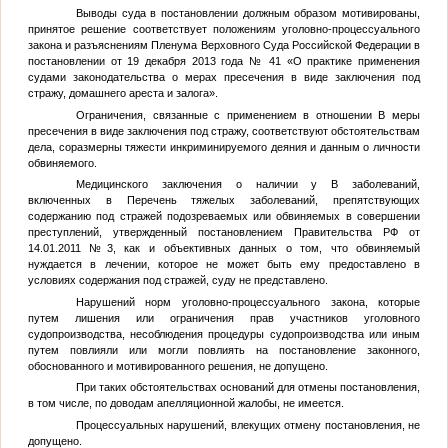
Выводы суда в постановлении должным образом мотивированы,
принятое решение соответствует положениям уголовно-процессуального
закона и разъяснениям Пленума Верховного Суда Российской Федерации в
постановлении от 19 декабря 2013 года № 41 «О практике применения
судами законодательства о мерах пресечения в виде заключения под
стражу, домашнего ареста и залога».
Ограничения, связанные с применением в отношении
В
меры
пресечения в виде заключения под стражу, соответствуют обстоятельствам
дела, соразмерны тяжести инкриминируемого деяния и данным о личности
обвиняемого.
Медицинского заключения о наличии у
В
заболеваний,
включенных в Перечень тяжелых заболеваний, препятствующих
содержанию под стражей подозреваемых или обвиняемых в совершении
преступлений, утвержденный постановлением Правительства РФ от
14.01.2011 №3, как и объективных данных о том, что обвиняемый
нуждается в лечении, которое не может быть ему предоставлено в
условиях содержания под стражей, суду не представлено.
Нарушений норм уголовно-процессуального закона, которые
путем лишения или ограничения прав участников уголовного
судопроизводства, несоблюдения процедуры судопроизводства или иным
путем повлияли или могли повлиять на постановление законного,
обоснованного и мотивированного решения, не допущено.
При таких обстоятельствах оснований для отмены постановления,
в том числе, по доводам апелляционной жалобы, не имеется.
Процессуальных нарушений, влекущих отмену постановления, не
допущено.