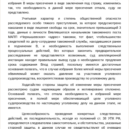
избрания
В
меры пресечения в виде заключения под стражу, изменились
так, что необходимость в данной мере пресечения отпала, суду не
представлено.
Учитывая характер и степень общественной опасности
расследуемого особо тяжкого преступления, за которое предусмотрено
наказание в виде лишения свободы на срок, значительно превышающий 3
года, данные о личности
В
являвшегося начальником таможенного поста
МАПП «Чернышевское»
<адрес>
таможни, тот факт, чтобольшинство
свидетелей по делу-сотрудники таможенной службы, находившиеся ранее
в подчинении
В
, и необходимость выполнения следственныхи
процессуальных действий, без которых закончить предварительное
расследование не представляется возможным, суд апелляционной
инстанции находит правильным вывод суда о необходимости продления
срока содержания
В
под стражей, поскольку имеются достаточные
основания полагать, что в случае избрания более мягкой меры пресечения
обвиняемый может оказать давление на участников уголовного
судопроизводства, воспрепятствовав производству по уголовному делу.
Ходатайство стороны защиты об изменении меры пресечения
рассмотрено судом надлежащим образом и мотивировано отклонено.
Оснований полагать, что отпала необходимость в избранной мере
пресечения, в полной мере обеспечивающей цели уголовного
судопроизводства по настоящему уголовному делу на данном этапе, не
имеется.
Целесообразность проведения конкретных следственных
действий, их последовательность, исходя из положений ст. 38 УПК РФ,
определяются следователем самостоятельно, и обстоятельства, указанные
стороной защиты, в данном случае не свидетельствуют об очевидно